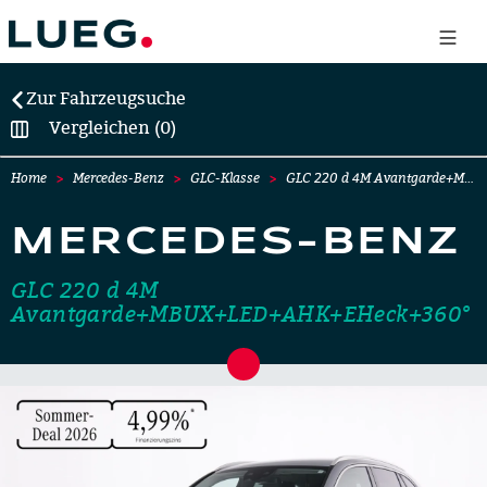
Zur Fahrzeugsuche
Vergleichen (0)
Home
Mercedes-Benz
GLC-Klasse
GLC 220 d 4M Avantgarde+M…
MERCEDES-BENZ
GLC 220 d 4M
Avantgarde+MBUX+LED+AHK+EHeck+360°