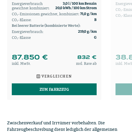
Energieverbrauch
Energiev
3,0 l / 100 km Benzin
gewichtet kombiniert:
20,0 kWh / 100 km Strom
CO₂-Emis
CO₂-Emissionen gewichtet, kombiniert:
71,0 g / km
CO₂-Klass
CO₂-Klasse:
B
Bei leerer Batterie (kombinierte Werte):
Energieverbrauch:
219,0 g / km
CO₂-Klasse
G
87.850 €
38.
832 €
inkl. MwSt.
mtl. Rate ab
inkl. MwS
VERGLEICHEN
ZUM FAHRZEUG
Zwischenverkauf und Irrtümer vorbehalten. Die
Fahrzeugbeschreibung dient lediglich der allgemeinen