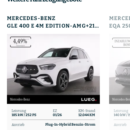
MERCEDES-BENZ
MERCE
GLE 400 E 4M EDITION-AMG+21+HUD+PANO+AHK+SOUND+
Leistung
EZ
KM-Stand
Leistung
185 kW / 252 PS
01/26
12.044 KM
140 kW / 
Antrieb
Antrieb
Plug-In-Hybrid Benzin-Strom