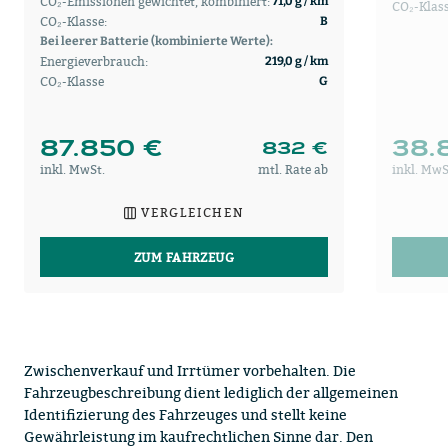
CO₂-Emissionen gewichtet, kombiniert:
71,0 g / km
CO₂-Klass
CO₂-Klasse:
B
Bei leerer Batterie (kombinierte Werte):
Energieverbrauch:
219,0 g / km
CO₂-Klasse
G
87.850 €
38.
832 €
inkl. MwSt.
mtl. Rate ab
inkl. MwS
VERGLEICHEN
ZUM FAHRZEUG
Zwischenverkauf und Irrtümer vorbehalten. Die
Fahrzeugbeschreibung dient lediglich der allgemeinen
Identifizierung des Fahrzeuges und stellt keine
Gewährleistung im kaufrechtlichen Sinne dar. Den