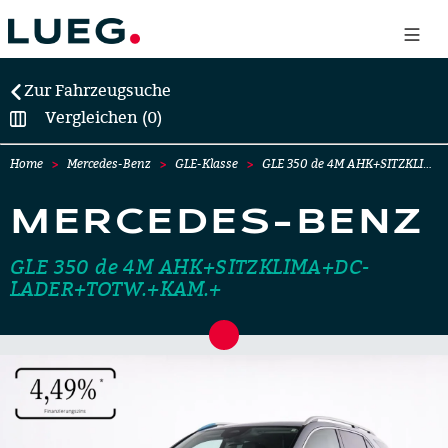
Zur Fahrzeugsuche
Vergleichen (0)
Home
Mercedes-Benz
GLE-Klasse
GLE 350 de 4M AHK+SITZKLI…
MERCEDES-BENZ
GLE 350 de 4M AHK+SITZKLIMA+DC-
LADER+TOTW.+KAM.+