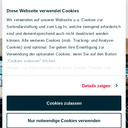
Energieverbrauch:
7,1 l/100 km
Diese Webseite verwendet Cookies
Wir verwenden auf unserer Webseite u.a. Cookies zur
CO₂-Klasse:
G
Seitendarstellung und zum Log-In, welche zwingend erforderlich
sind und dementsprechend auch nicht deaktiviert werden
können. Alle weiteren Cookies (insb. Tracking- und Analyse-
Cookies) sind optional. Sie geben Ihre Einwilligung zur
Verwendung der optionalen Cookies, wenn Sie auf den Button
„Cookies zulassen" klicken.
Hinweis zur Datenverarbeitung durch Google, Youtube und
Facebook: Durch das Akzeptieren aller Cookies stimmen Sie
der Verarbeitung Ihrer Daten auch gem. Art. 49 Abs. 1 S. 1 lit. a
Details zeigen
DSGVO zur Übermittlung in die USA zu. Hierbei besteht das
Risiko, dass Ihre Daten u. U. von US-Behörden zu Kontroll- und
Überwachungs-zwecken verarbeitet werden.
Cookies zulassen
Weiterführende Informationen finden Sie unter
lueg.de/datenschutz
.
Nur notwendige Cookies verwenden
Impressum