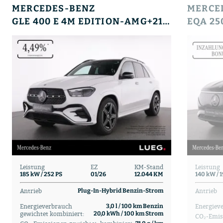
MERCEDES-BENZ
MERCE
GLE 400 E 4M EDITION-AMG+21+HUD+PANO+AHK+SOUND+
Leistung
EZ
KM-Stand
Leistung
185 kW / 252 PS
01/26
12.044 KM
140 kW / 
Antrieb
Antrieb
Plug-In-Hybrid Benzin-Strom
Energieverbrauch
Energiev
3,0 l / 100 km Benzin
gewichtet kombiniert:
20,0 kWh / 100 km Strom
CO₂-Emis