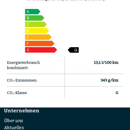
Energieverbrauch
13,1 l/100 km
kombiniert:
CO₂-Emissionen:
343 g/km
CO₂-Klasse:
G
Unternehmen
Footer
Über uns
Aktuelles