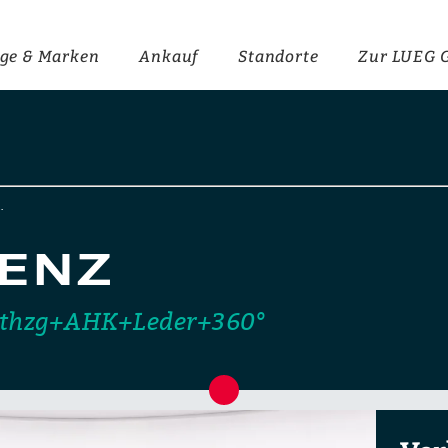
ge & Marken
Ankauf
Standorte
Zur LUEG 
…
ENZ
Sthzg+AHK+Leder+360°