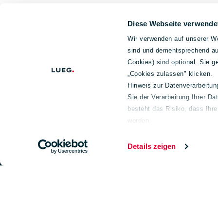
Diese Webseite verwende
Wir verwenden auf unserer We
sind und dementsprechend auc
Cookies) sind optional. Sie 
„Cookies zulassen" klicken.
Hinweis zur Datenverarbeitu
Sie der Verarbeitung Ihrer Da
Footer
Unternehmen
Geschäftsf
besteht das Risiko, dass Ihr
werden.
Über uns
Fahrzeughande
Weiterführende Informationen
Aktuelles
service
Impressum
Details zeigen
150 Jahre Lueg
Fahrzeugbau
Unternehmensführung
Gesellschafter
Nachhaltigkeit
Wir legen Wert auf Ehrlichkeit, Integrität und
LUEG Hinweisgeber