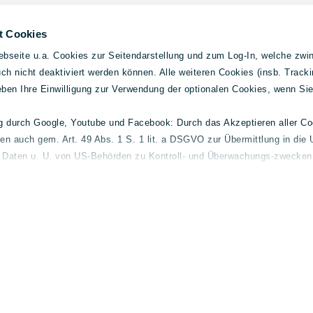
t Cookies
bseite u.a. Cookies zur Seitendarstellung und zum Log-In, welche zwin
h nicht deaktiviert werden können. Alle weiteren Cookies (insb. Tracki
geben Ihre Einwilligung zur Verwendung der optionalen Cookies, wenn Si
ng durch Google, Youtube und Facebook: Durch das Akzeptieren aller C
ten auch gem. Art. 49 Abs. 1 S. 1 lit. a DSGVO zur Übermittlung in die 
elder
Gebrauchtwagen
Allg
e Daten u. U. von US-Behörden zu Kontroll- und Überwachungs-zwecken 
l und-
Mercedes-Benz
Konta
 finden Sie unter
lueg.de/datenschutz
.
Volvo
Impre
smart
Daten
Fuso
Cooki
Barrie
Streit
 Transparenz. Für Hinweisgeber haben wir daher den fol