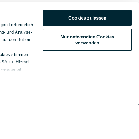
Cookies zulassen
gend erforderlich
ng- und Analyse-
Nur notwendige Cookies
e auf den Button
verwenden
ookies stimmen
USA zu. Hierbei
emein
verarbeitet
kt
ssum
schutz
e-Erklärung
refreiheitsinformationen
beilegung
genden Link bereitgestellt: