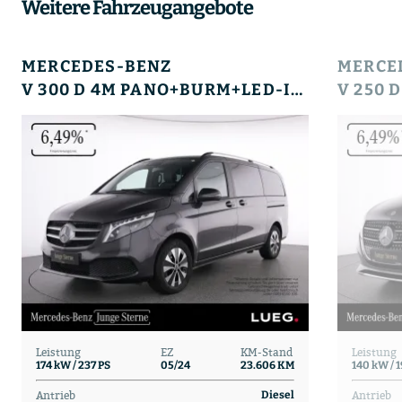
Weitere Fahrzeugangebote
MERCEDES-BENZ
MERCE
V 300 D 4M PANO+BURM+LED-ILS+AHK+STHZG+LEDER+360
Leistung
EZ
KM-Stand
Leistung
174 kW / 237 PS
05/24
23.606 KM
140 kW / 
Antrieb
Antrieb
Diesel