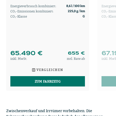
Energieverbrauch kombiniert:
Energiev
8,6 l / 100 km
CO₂-Emissionen kombiniert:
CO₂-Emis
225,0 g / km
CO₂-Klasse
CO₂-Klas
G
65.490 €
67.
655 €
inkl. MwSt.
mtl. Rate ab
inkl. MwS
VERGLEICHEN
ZUM FAHRZEUG
Zwischenverkauf und Irrtümer vorbehalten. Die