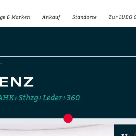
ge & Marken
Ankauf
Standorte
Zur LUEG 
-…
ENZ
AHK+Sthzg+Leder+360