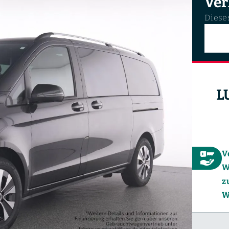
Ver
Dieses
L
V
W
z
W