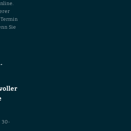
nline.
erer
n Termin
enn Sie
.
voller
e
e 30-