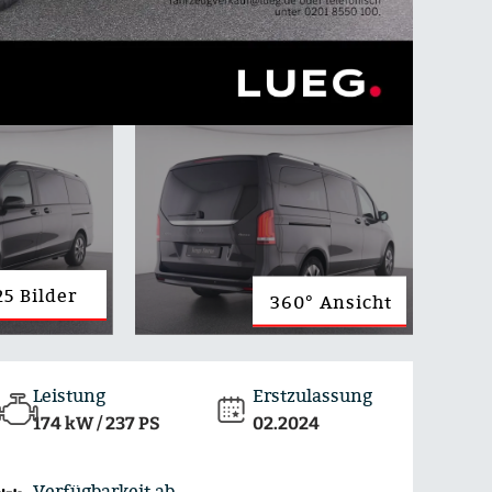
25 Bilder
360° Ansicht
Leistung
Erstzulassung
174 kW / 237 PS
02.2024
Verfügbarkeit ab