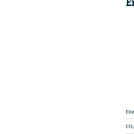
E
Ene
CO₂