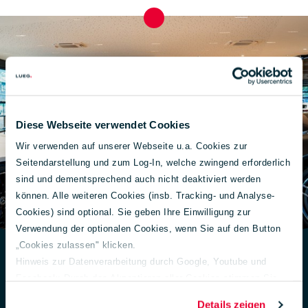
Diese Webseite verwendet Cookies
Wir verwenden auf unserer Webseite u.a. Cookies zur
Seitendarstellung und zum Log-In, welche zwingend erforderlich
sind und dementsprechend auch nicht deaktiviert werden
können. Alle weiteren Cookies (insb. Tracking- und Analyse-
Cookies) sind optional. Sie geben Ihre Einwilligung zur
Verwendung der optionalen Cookies, wenn Sie auf den Button
„Cookies zulassen" klicken.
Hinweis zur Datenverarbeitung durch Google, Youtube und
Facebook: Durch das Akzeptieren aller Cookies stimmen Sie
Exklusivität auf Termin:
der Verarbeitung Ihrer Daten auch gem. Art. 49 Abs. 1 S. 1 lit. a
der LUEG-Gebrauchtwagenkauf.
Details zeigen