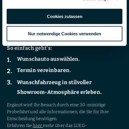
DSGVO zur Übermittlung in die USA zu. Hierbei besteht das
Risiko, dass Ihre Daten u. U. von US-Behörden zu Kontroll- und
Der Weg zu Ihrem exklusiven LUEG-
Überwachungs-zwecken verarbeitet werden.
Cookies zulassen
Gebrauchtwagenerlebnis beginnt online. Finden Sie Ihr
Weiterführende Informationen finden Sie unter
Wunschauto auf unserer Website und sichern Sie sich
lueg.de/datenschutz
.
einen Termin für eine Fahrzeugpräsentation – wenn Sie
Nur notwendige Cookies verwenden
Impressum
möchten, noch heute.
So einfach geht's:
Wunschauto auswählen.
Termin vereinbaren.
Wunschfahrzeug in stilvoller
Showroom-Atmosphäre erleben.
Ergänzt wird Ihr Besuch durch eine 30-minütige
Probefahrt und alle Informationen, die Sie für Ihre
Entscheidung benötigen.
hier
Erfahren Sie
mehr über das LUEG-