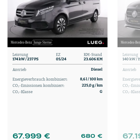
Leistung
EZ
KM-Stand
Leistung
174 kW / 237 PS
05/24
23.606 KM
140 kW / 
Antrieb
Antrieb
Diesel
Energieverbrauch kombiniert:
Energiev
8,6 l / 100 km
CO₂-Emissionen kombiniert:
CO₂-Emis
225,0 g / km
CO₂-Klasse
CO₂-Klas
G
67.999 €
67.
680 €