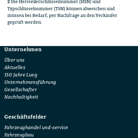
Die Herstellerschlüsselnummer (HSN) und
2
Typschlüsselnummer (TSN) können abweichen und
müssen bei Bedarf, per Nachfrage an den Verkäufer
geprüft werden.
Unternehmen
Footer
Über uns
Aktuelles
150 Jahre Lueg
Unternehmensführung
Gesellschafter
Nachhaltigkeit
Geschäftsfelder
Fahrzeughandel und-service
Fahrzeugbau