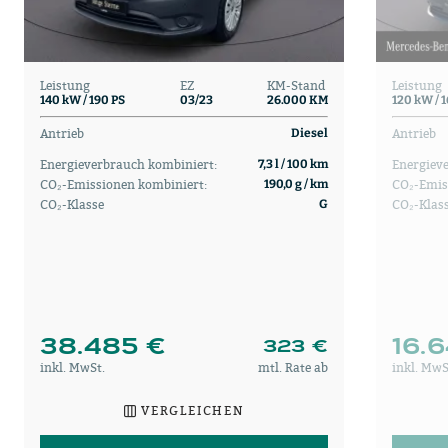
Leistung
EZ
KM-Stand
Leistung
140 kW / 190 PS
03/23
26.000 KM
120 kW / 1
Antrieb
Antrieb
Diesel
Energieverbrauch kombiniert:
Energiev
7,3 l / 100 km
CO₂-Emissionen kombiniert:
CO₂-Emis
190,0 g / km
CO₂-Klasse
CO₂-Klas
G
38.485 €
16.
323 €
inkl. MwSt.
mtl. Rate ab
inkl. MwS
VERGLEICHEN