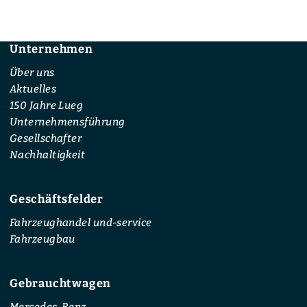
Unternehmen
Footer
Über uns
Aktuelles
150 Jahre Lueg
Unternehmensführung
Gesellschafter
Nachhaltigkeit
Geschäftsfelder
Fahrzeughandel und-service
Fahrzeugbau
Gebrauchtwagen
Mercedes-Benz