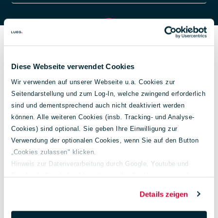
Emissionsangaben
Diese Webseite verwendet Cookies
Wir verwenden auf unserer Webseite u.a. Cookies zur
Seitendarstellung und zum Log-In, welche zwingend erforderlich
sind und dementsprechend auch nicht deaktiviert werden
können. Alle weiteren Cookies (insb. Tracking- und Analyse-
Cookies) sind optional. Sie geben Ihre Einwilligung zur
Verwendung der optionalen Cookies, wenn Sie auf den Button
„Cookies zulassen" klicken.
Hinweis zur Datenverarbeitung durch Google, Youtube und
Facebook: Durch das Akzeptieren aller Cookies stimmen Sie
Energieverbrauch
7,8 l/100 km
der Verarbeitung Ihrer Daten auch gem. Art. 49 Abs. 1 S. 1 lit. a
kombiniert:
Details zeigen
DSGVO zur Übermittlung in die USA zu. Hierbei besteht das
Risiko, dass Ihre Daten u. U. von US-Behörden zu Kontroll- und
CO₂-Emissionen:
204 g/km