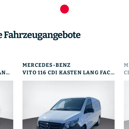
e Fahrzeugangebote
MERCEDES-BENZ
M
VITO 119 CDI TOURER PRO LANG AHK AUT FACELIFT
VITO 116 CDI KASTEN LANG FACELIFT KAM. KLIMAA