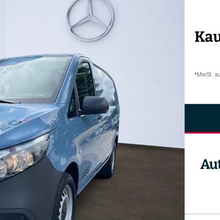
Kau
*MwSt. a
Au