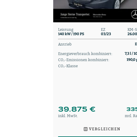
Leistung
EZ
KM-S
140 kW / 190 PS
03/23
26.0
Antrieb
D
Energieverbrauch kombiniert:
7,3 l / 
CO₂-Emissionen kombiniert:
190,0 
CO₂-Klasse
39.875 €
33
inkl. MwSt.
mtl. R
VERGLEICHEN