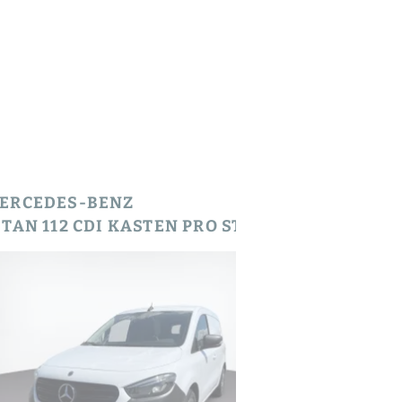
ERCEDES-BENZ
MERCEDES
CITAN 112 CDI KASTEN PRO STANDARD PERF AHK AUT