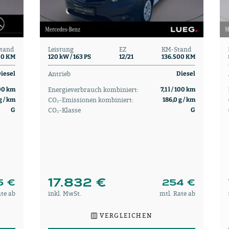
tand
Leistung
EZ
KM-Stand
00 KM
120 kW / 163 PS
12/21
136.500 KM
Antrieb
iesel
Diesel
Energieverbrauch kombiniert:
100 km
7,1 l / 100 km
CO₂-Emissionen kombiniert:
g / km
186,0 g / km
CO₂-Klasse
G
G
17.832 €
5 €
254 €
ate ab
inkl. MwSt.
mtl. Rate ab
VERGLEICHEN