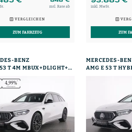
St.
mtl. Rate ab
inkl. MwSt.
VERGLEICHEN
VERG
ZUM FAHRZEUG
ZUM F
DES-BENZ
MERCEDES-BEN
AMG E 53 T 4M MBUX+DLIGHT+AHK+BURM+NIGHT+360+20