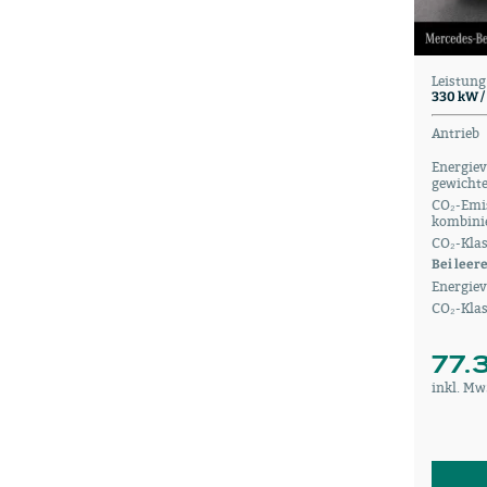
Leistung
330 kW /
Antrieb
Energie
gewichte
CO₂-Emis
kombinie
CO₂-Klas
Bei leer
Energiev
CO₂-Kla
77.
inkl. Mw