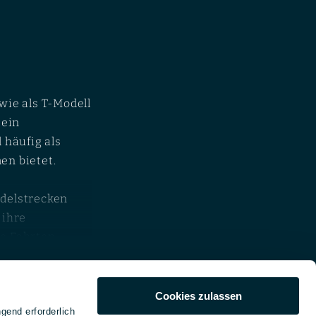
wie als T-Modell
 ein
häufig als
en bietet.
ndelstrecken
 ihre
re Fahrten
emein
Cookies zulassen
kt
gend erforderlich