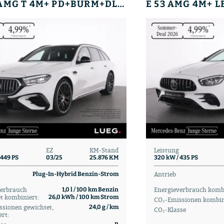
E 53 E AMG T 4M+ PD+BURM+DLIGHT+AHK+21+KEYG+360
EZ
KM-Stand
Leistung
 449 PS
03/25
25.876 KM
320 kW / 435 PS
Antrieb
Plug-In-Hybrid Benzin-Strom
verbrauch
Energieverbrauch kombi
1,0 l / 100 km Benzin
t kombiniert:
26,0 kWh / 100 km Strom
CO₂-Emissionen kombin
sionen gewichtet,
24,0 g / km
CO₂-Klasse
rt: