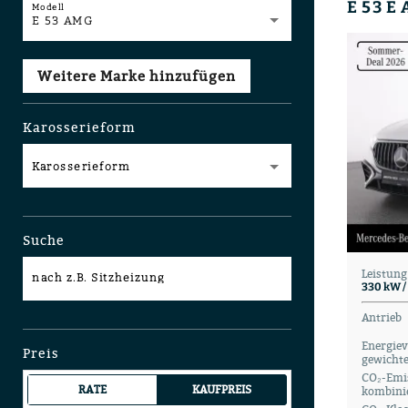
Modell
E 53 AMG
Weitere Marke hinzufügen
Karosserieform
Karosserieform
Suche
Leistung
nach z.B. Sitzheizung
330 kW /
Antrieb
Energie
Preis
gewichte
CO₂-Emis
RATE
KAUFPREIS
kombinie