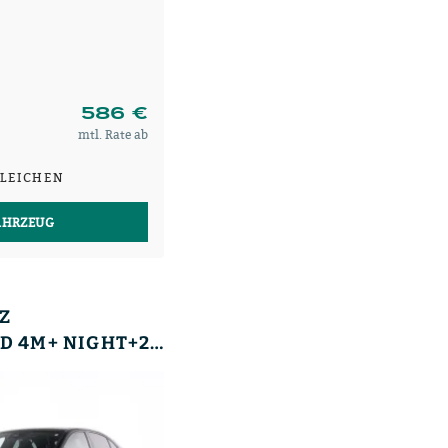
586 €
mtl. Rate ab
LEICHEN
AHRZEUG
Z
E 53 AMG HYBRID 4M+ NIGHT+20+DRIVERS+PERF-SITZ.