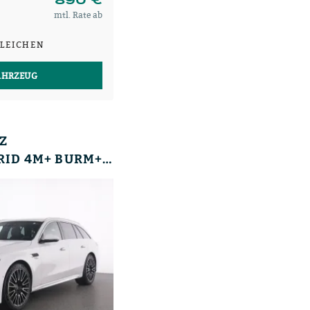
mtl. Rate ab
LEICHEN
AHRZEUG
Z
AMG E 53 T HYBRID 4M+ BURM+DLIGHT+AHK+20+MEM+360