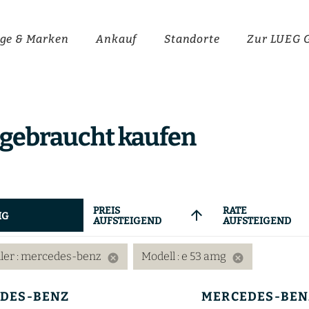
ge & Marken
Ankauf
Standorte
Zur LUEG 
gebraucht kaufen
PREIS
RATE
arrow_upward
IG
AUFSTEIGEND
AUFSTEIGEND
ller
: mercedes-benz
Modell
: e 53 amg
cancel
cancel
DES-BENZ
MERCEDES-BEN