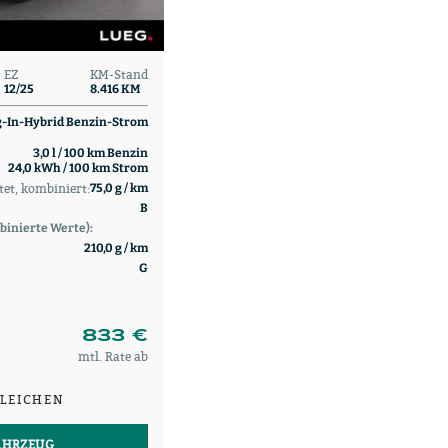
EZ
KM-Stand
12/25
8.416 KM
g-In-Hybrid Benzin-Strom
3,0 l / 100 km Benzin
24,0 kWh / 100 km Strom
et, kombiniert:
75,0 g / km
B
binierte Werte):
210,0 g / km
G
833 €
mtl. Rate ab
LEICHEN
AHRZEUG