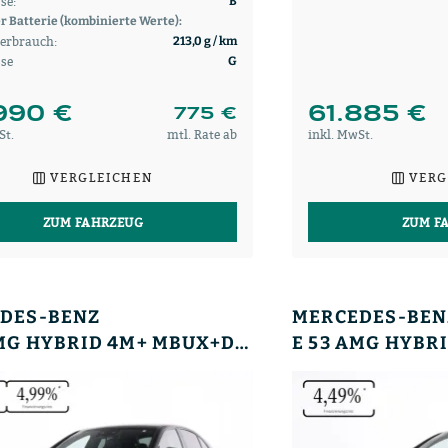
se:
B
er Batterie (kombinierte Werte):
erbrauch:
213,0 g / km
sse
G
990 €
61.885 €
775 €
St.
mtl. Rate ab
inkl. MwSt.
VERGLEICHEN
VERG
ZUM FAHRZEUG
ZUM F
DES-BENZ
MERCEDES-BEN
E 53 AMG HYBRID 4M+ MBUX+DLIGHT+PANO+NIGHT+360°+