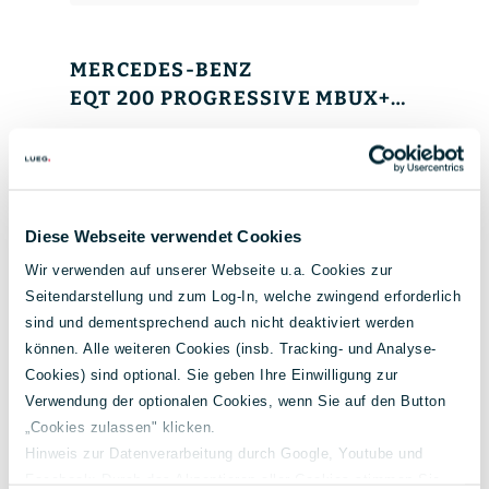
MERCEDES-BENZ
EQT 200 PROGRESSIVE MBUX+DAB+WINTER+SPIEGEL-PKT.
Diese Webseite verwendet Cookies
Wir verwenden auf unserer Webseite u.a. Cookies zur
Seitendarstellung und zum Log-In, welche zwingend erforderlich
sind und dementsprechend auch nicht deaktiviert werden
können. Alle weiteren Cookies (insb. Tracking- und Analyse-
Cookies) sind optional. Sie geben Ihre Einwilligung zur
Verwendung der optionalen Cookies, wenn Sie auf den Button
Leistung
EZ
KM-Stand
„Cookies zulassen" klicken.
90 kW / 122 PS
04/25
10.916 KM
Hinweis zur Datenverarbeitung durch Google, Youtube und
Antrieb
Strom
Facebook: Durch das Akzeptieren aller Cookies stimmen Sie