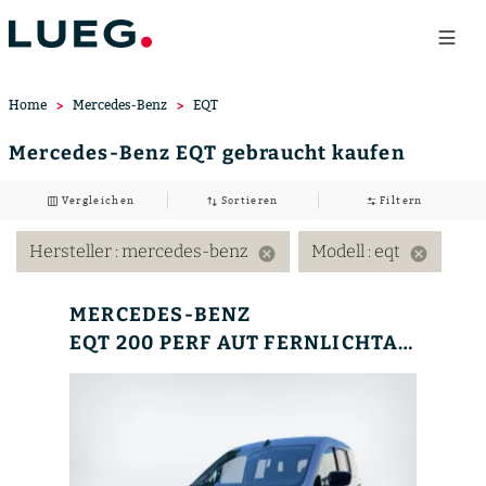
Home
Mercedes-Benz
EQT
Mercedes-Benz EQT gebraucht kaufen
Vergleichen
Sortieren
Filtern
Hersteller
: mercedes-benz
Modell
: eqt
cancel
cancel
MERCEDES-BENZ
EQT 200 PERF AUT FERNLICHTASS. KAM. KLIMAA LED