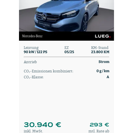
Leistung
EZ
KM-Stand
90 kW / 122 PS
05/25
23.800 KM
Antrieb
Strom
CO₂-Emissionen kombiniert:
0 g / km
CO₂-Klasse:
A
30.940 €
293 €
inkl. MwSt.
mtl. Rate ab