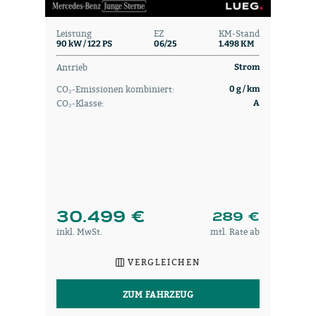
Leistung
EZ
KM-Stand
90 kW / 122 PS
06/25
1.498 KM
Antrieb
Strom
CO₂-Emissionen kombiniert:
0 g / km
CO₂-Klasse:
A
30.499 €
289 €
inkl. MwSt.
mtl. Rate ab
VERGLEICHEN
ZUM FAHRZEUG