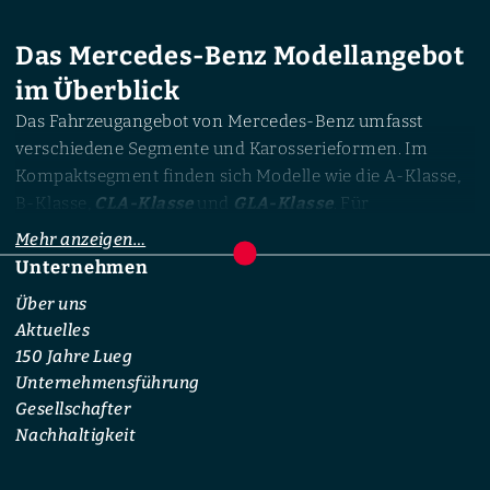
Das Mercedes-Benz Modellangebot
im Überblick
Das Fahrzeugangebot von Mercedes-Benz umfasst
verschiedene Segmente und Karosserieformen. Im
Kompaktsegment finden sich Modelle wie die A-Klasse,
B-Klasse,
CLA-Klasse
und
GLA-Klasse
. Für
Fahrerinnen und Fahrer mit höherem Platzbedarf
Mehr anzeigen…
stehen SUV-Modelle wie der
GLB
,
GLC
,
GLE
,
GLS
oder die
Unternehmen
Footer
G-Klasse
zur Verfügung.
Über uns
Aktuelles
Darüber hinaus umfasst das Portfolio Limousinen,
150 Jahre Lueg
Kombis, Coupés, Cabrios sowie Nutzfahrzeuge wie den
Unternehmensführung
Citan, Vito oder Sprinter.
Gesellschafter
Nachhaltigkeit
Benzin, Diesel, Hybrid und Elektro