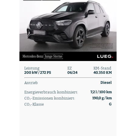
Leistung
EZ
KM-Stand
200 kW / 272 PS
06/24
40.350 KM
Antrieb
Diesel
Energieverbrauch kombiniert:
7,2 l / 100 km
CO₂-Emissionen kombiniert:
190,0 g / km
CO₂-Klasse
G