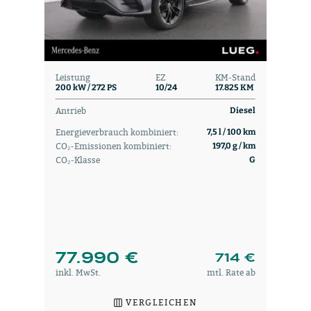
Leistung
EZ
KM-Stand
200 kW / 272 PS
10/24
17.825 KM
Antrieb
Diesel
Energieverbrauch kombiniert:
7,5 l / 100 km
CO₂-Emissionen kombiniert:
197,0 g / km
CO₂-Klasse
G
77.990 €
714 €
inkl. MwSt.
mtl. Rate ab
VERGLEICHEN