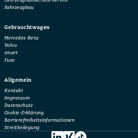
Fahrzeughandel und-service
Fahrzeugbau
Ausstattung und technische
Merkmale
Gebrauchtwagen
Eine GLE-Klasse kann je nach Generation mit
Mercedes-Benz
unterschiedlichen Komfort- und Assistenzsystemen
Volvo
ausgestattet sein. Dazu zählen Navigationssysteme,
smart
digitale Instrumente, Klimaautomatik oder
Fuso
umfangreiche Fahrerassistenzsysteme.
Allgemein
Neuere Modelle verfügen über moderne
Infotainmentsysteme mit großen Displays und
Kontakt
erweiterten Assistenzfunktionen. Im Vergleich zu
Impressum
kompakteren SUV-Modellen wie dem
Mercedes GLC
Datenschutz
bietet die GLE-Klasse ein größeres Raumangebot und
Cookie-Erklärung
zusätzliche Komfortoptionen.
Barrierefreiheitsinformationen
Streitbeilegung