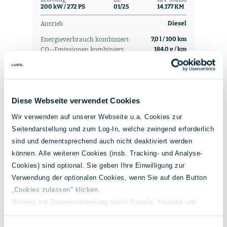
200 kW / 272 PS
01/25
14.177 KM
Antrieb
Diesel
Energieverbrauch kombiniert:
7,0 l / 100 km
CO₂-Emissionen kombiniert:
184,0 g / km
CO₂-Klasse
G
Diese Webseite verwendet Cookies
Wir verwenden auf unserer Webseite u.a. Cookies zur
67.450 €
580 €
Seitendarstellung und zum Log-In, welche zwingend erforderlich
sind und dementsprechend auch nicht deaktiviert werden
inkl. MwSt.
mtl. Rate ab
können. Alle weiteren Cookies (insb. Tracking- und Analyse-
VERGLEICHEN
Cookies) sind optional. Sie geben Ihre Einwilligung zur
Verwendung der optionalen Cookies, wenn Sie auf den Button
ZUM FAHRZEUG
„Cookies zulassen" klicken.
Hinweis zur Datenverarbeitung durch Google, Youtube und
Facebook: Durch das Akzeptieren aller Cookies stimmen Sie
der Verarbeitung Ihrer Daten auch gem. Art. 49 Abs. 1 S. 1 lit. a