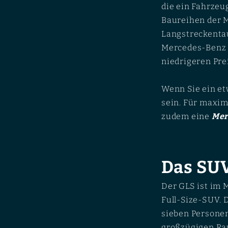
die ein Fahrzeug
Baureihen der 
Langstreckenta
Mercedes-Benz 
niedrigeren Pre
Wenn Sie ein e
sein. Für maxim
zudem eine
Mer
Das SUV
Der GLS ist im 
Full-Size-SUV. D
sieben Personen
großzügigen Rau