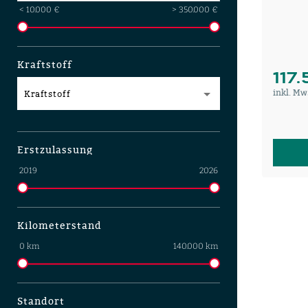
< 10.000 €
> 350.000 €
Kraftstoff
117
inkl. Mw
Kraftstoff
Erstzulassung
2019
2026
Kilometerstand
0 km
140.000 km
Standort