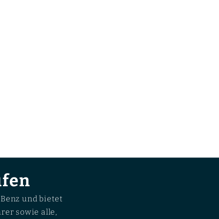
ufen
Benz und bietet
rer sowie alle,