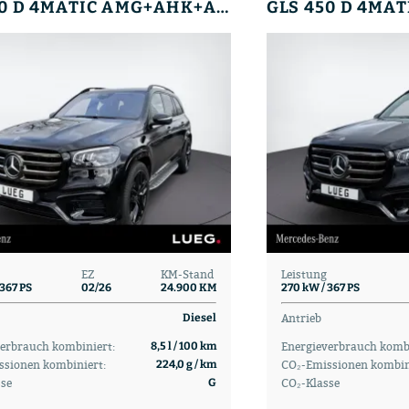
GLS 450 D 4MATIC AMG+AHK+AIRM+3.SITZREIHE+STHZG
EZ
KM-Stand
Leistung
 367 PS
02/26
24.900 KM
270 kW / 367 PS
Antrieb
Diesel
erbrauch kombiniert:
Energieverbrauch kombi
8,5 l / 100 km
ssionen kombiniert:
CO₂-Emissionen kombin
224,0 g / km
sse
CO₂-Klasse
G