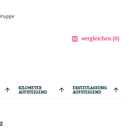
Gruppe
vergleichen (0)
KILOMETER
ERSTZULASSUNG
arrow_upward
arrow_upward
arrow_upward
AUFSTEIGEND
AUFSTEIGEND
Z