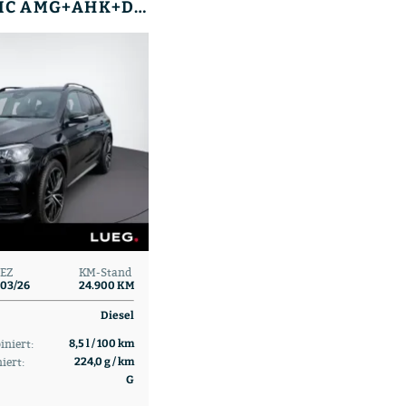
GLS 450 D 4MATIC AMG+AHK+DISTR+AIRM+HUD+360+BURM
EZ
KM-Stand
03/26
24.900 KM
Diesel
niert:
8,5 l / 100 km
iert:
224,0 g / km
G