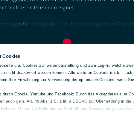
mit mehreren Personen eignet.
hrzeuggröße verfügt der GLS über einen großen Gepäc
ichkeiten zur individuellen Nutzung des Innenraums.
…
elder
Gebrauchtwagen
Allg
t Cookies
sierungen und Antriebsko
l und-
Mercedes-Benz
Konta
bseite u.a. Cookies zur Seitendarstellung und zum Log-In, welche zwin
Volvo
Impre
des GLS gebraucht kaufen möchte, findet je nach Bauj
h nicht deaktiviert werden können. Alle weiteren Cookies (insb. Tracki
smart
Daten
geben Ihre Einwilligung zur Verwendung der optionalen Cookies, wenn Si
nzin- und Dieselmotorisierungen. Aktuelle Modelle se
Fuso
Cooki
 elektrifizierte Mild-Hybrid-Antriebe mit 48-Volt-Tech
Barrie
ng durch Google, Youtube und Facebook: Durch das Akzeptieren aller C
ten auch gem. Art. 49 Abs. 1 S. 1 lit. a DSGVO zur Übermittlung in die 
Streit
agung erfolgt serienmäßig über ein Automatikgetriebe
e Daten u. U. von US-Behörden zu Kontroll- und Überwachungs-zwecken 
 Transparenz. Für Hinweisgeber haben wir daher den fol
m 4MATIC bei den meisten Varianten zur Serienausstat
nterschiedliche Leistungsstufen zur Verfügung, vom
 finden Sie unter
lueg.de/datenschutz
.
nder bis hin zu leistungsstarken V8-Motoren.
mühungen, sowie die Grundsatzerklärung zur Achtung