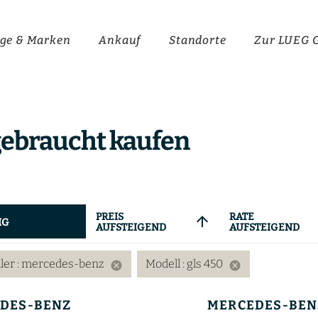
ge & Marken
Ankauf
Standorte
Zur LUEG 
ebraucht kaufen
PREIS
RATE
arrow_upward
IG
AUFSTEIGEND
AUFSTEIGEND
ller
: mercedes-benz
Modell
: gls 450
cancel
cancel
DES-BENZ
MERCEDES-BEN