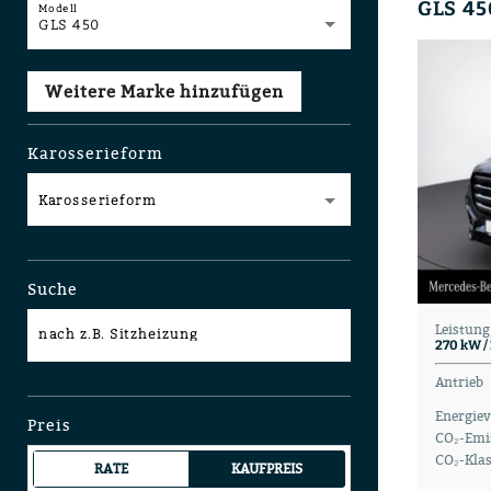
Modell
GLS 450
Weitere Marke hinzufügen
Karosserieform
Karosserieform
Suche
Leistung
nach z.B. Sitzheizung
270 kW /
Antrieb
Energiev
Preis
CO₂-Emi
CO₂-Kla
RATE
KAUFPREIS