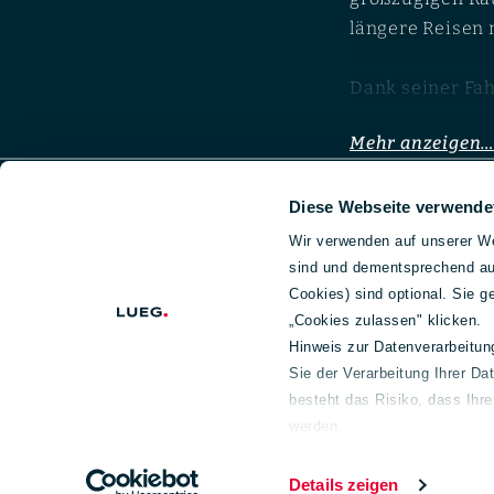
längere Reisen 
Dank seiner Fa
zahlreiche Mögl
Mehr anzeigen
Footer
Unternehmen
Geschäftsf
Diese Webseite verwende
Motori
Über uns
Fahrzeughande
Wir verwenden auf unserer We
Aktuelles
service
Wer einen Merce
sind und dementsprechend auc
150 Jahre Lueg
Fahrzeugbau
Cookies) sind optional. Sie 
verschiedene Be
Unternehmensführung
„Cookies zulassen" klicken.
überwiegend auf
Gesellschafter
Hinweis zur Datenverarbeitu
Sie der Verarbeitung Ihrer Da
Nachhaltigkeit
Die Kraftübertr
besteht das Risiko, dass Ihr
Wir legen Wert auf Ehrlichkeit, Integrität und
das Allradsyste
werden.
LUEG Hinweisgeber
Modell stehen u
Weiterführende Informationen
Reihensechszyli
Impressum
Informationen zu unseren Nachhaltigkeitsbe
Details zeigen