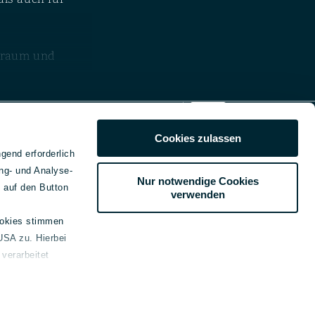
kraum und
emein
nzepte
Cookies zulassen
kt
gend erforderlich
ssum
ahr
ng- und Analyse-
Nur notwendige Cookies
schutz
e auf den Button
tzen
verwenden
e-Erklärung
nologie.
refreiheitsinformationen
ookies stimmen
USA zu. Hierbei
beilegung
. Ebenso gehört
verarbeitet
genden Link bereitgestellt:
tung. Je nach
Nach oben
 der Menschenrechte und