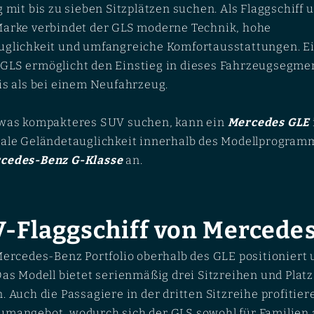
 mit bis zu sieben Sitzplätzen suchen. Als Flaggschiff
Marke verbindet der GLS moderne Technik, hohe
uglichkeit und umfangreiche Komfortausstattungen. E
GLS ermöglicht den Einstieg in dieses Fahrzeugsegme
is als bei einem Neufahrzeug.
twas kompakteres SUV suchen, kann ein
Mercedes GLE
ale Geländetauglichkeit innerhalb des Modellprogramm
cedes-Benz G-Klasse
an.
-Flaggschiff von Mercede
Mercedes-Benz Portfolio oberhalb des GLE positioniert 
as Modell bietet serienmäßig drei Sitzreihen und Platz 
. Auch die Passagiere in der dritten Sitzreihe profitie
mangebot, wodurch sich der GLS sowohl für Familien a