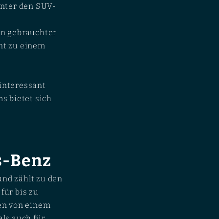
 unter den SUV-
in gebrauchter
nt zu einem
interessant
s bietet sich
s-Benz
und zählt zu den
für bis zu
ren von einem
ls auch für