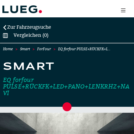
Zur Fahrzeugsuche
Vergleichen (0)
Home
Smart
ForFour
EQ forfour PULSE+RÜCKFK+L…
SMART
EQ forfour
PULSE+RÜCKFK+LED+PANO+LENKRHZ+NA
VI