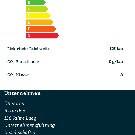
Elektrische Reichweite:
125 km
CO₂-Emissionen:
0 g/km
CO₂-Klasse:
A
Unternehmen
Footer
Über uns
Aktuelles
150 Jahre Lueg
Unternehmensführung
Gesellschafter