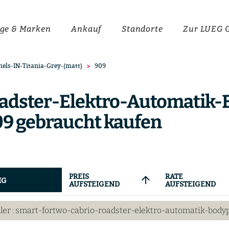
ge & Marken
Ankauf
Standorte
Zur LUEG 
els-IN-Titania-Grey-(matt)
909
adster-Elektro-Automatik-
09 gebraucht kaufen
PREIS
RATE
arrow_upward
IG
AUFSTEIGEND
AUFSTEIGEND
ller
: smart-fortwo-cabrio-roadster-elektro-automatik-bodyp