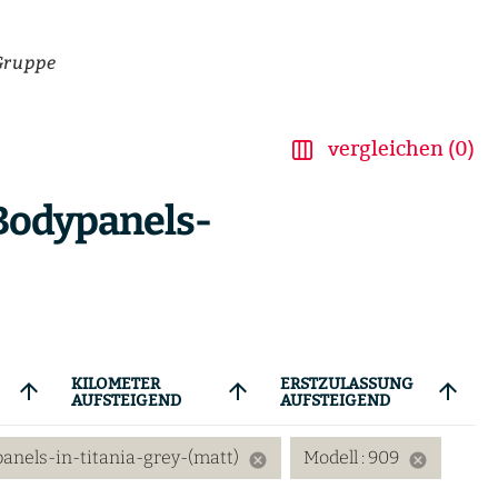
Gruppe
vergleichen (0)
Bodypanels-
KILOMETER
ERSTZULASSUNG
arrow_upward
arrow_upward
arrow_upward
AUFSTEIGEND
AUFSTEIGEND
anels-in-titania-grey-(matt)
Modell
: 909
cancel
cancel