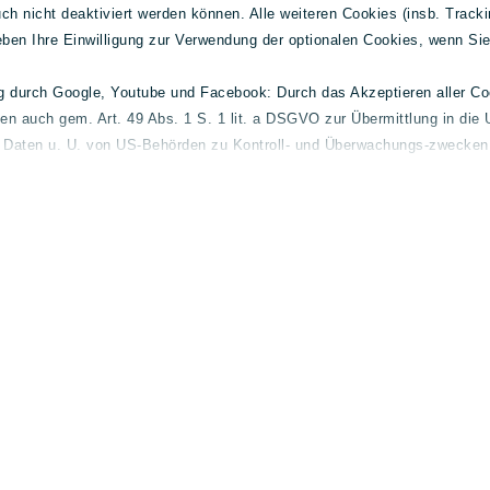
h nicht deaktiviert werden können. Alle weiteren Cookies (insb. Tracki
geben Ihre Einwilligung zur Verwendung der optionalen Cookies, wenn Si
ng durch Google, Youtube und Facebook: Durch das Akzeptieren aller C
ten auch gem. Art. 49 Abs. 1 S. 1 lit. a DSGVO zur Übermittlung in die 
e Daten u. U. von US-Behörden zu Kontroll- und Überwachungs-zwecken 
 finden Sie unter
lueg.de/datenschutz
.
elder
Gebrauchtwagen
Allg
l und-
Mercedes-Benz
Konta