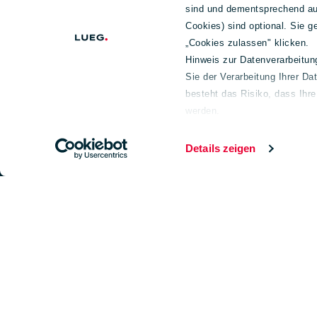
sind und dementsprechend auc
Standort
Cookies) sind optional. Sie 
„Cookies zulassen" klicken.
Standort
Hinweis zur Datenverarbeitu
Sie der Verarbeitung Ihrer Da
besteht das Risiko, dass Ihr
Fahrzeugnummer
werden.
Weiterführende Informationen
Impressum
Mit Nummer suchen
Details zeigen
weitere Filter
Alle löschen
Footer
Unternehmen
Geschäftsf
Über uns
Fahrzeughande