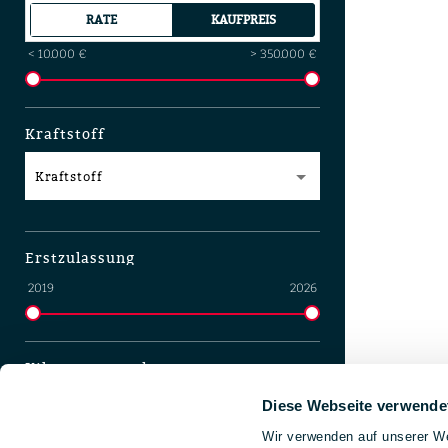
RATE
KAUFPREIS
< 10.000 €
> 350.000 €
Kraftstoff
Kraftstoff
Erstzulassung
2019
2026
Kilometerstand
0 km
140.000 km
Diese Webseite verwende
Wir verwenden auf unserer We