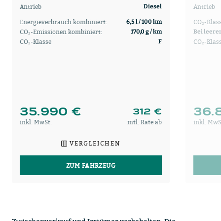
Antrieb
Antrieb
Diesel
Energieverbrauch kombiniert:
CO₂-Klass
6,5 l / 100 km
CO₂-Emissionen kombiniert:
170,0 g / km
Bei leere
CO₂-Klasse
CO₂-Klas
F
35.990 €
36.
312 €
inkl. MwSt.
mtl. Rate ab
inkl. MwS
VERGLEICHEN
ZUM FAHRZEUG