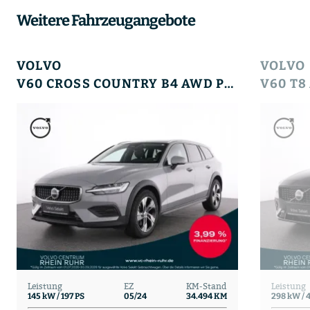
Weitere Fahrzeugangebote
VOLVO
VOLVO
V60 CROSS COUNTRY B4 AWD PLUS FAP+WINTERPAK
Leistung
EZ
KM-Stand
Leistung
145 kW / 197 PS
05/24
34.494 KM
298 kW / 