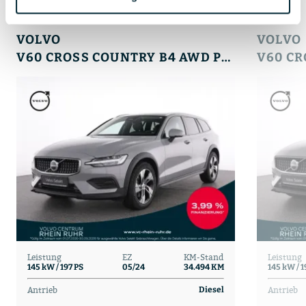
Impressum
VOLVO
VOLVO
V60 CROSS COUNTRY B4 AWD PLUS FAP+WINTERPAK
Leistung
EZ
KM-Stand
Leistung
145 kW / 197 PS
05/24
34.494 KM
145 kW / 1
Antrieb
Antrieb
Diesel