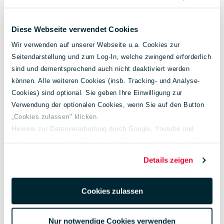
Diese Webseite verwendet Cookies
Wir verwenden auf unserer Webseite u.a. Cookies zur
Seitendarstellung und zum Log-In, welche zwingend erforderlich
sind und dementsprechend auch nicht deaktiviert werden
können. Alle weiteren Cookies (insb. Tracking- und Analyse-
Cookies) sind optional. Sie geben Ihre Einwilligung zur
Verwendung der optionalen Cookies, wenn Sie auf den Button
Energieverbrauch
6,5 l/100 km
kombiniert:
„Cookies zulassen" klicken.
Hinweis zur Datenverarbeitung durch Google, Youtube und
CO₂-Emissionen:
170 g/km
Facebook: Durch das Akzeptieren aller Cookies stimmen Sie
der Verarbeitung Ihrer Daten auch gem. Art. 49 Abs. 1 S. 1 lit. a
CO₂-Klasse:
F
Details zeigen
DSGVO zur Übermittlung in die USA zu. Hierbei besteht das
Risiko, dass Ihre Daten u. U. von US-Behörden zu Kontroll- und
Überwachungs-zwecken verarbeitet werden.
Cookies zulassen
Weiterführende Informationen finden Sie unter
lueg.de/datenschutz
.
Weitere Fahrzeugangebote
Nur notwendige Cookies verwenden