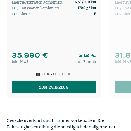
Energieverbrauch kombiniert:
Energiev
6,5 l / 100 km
CO₂-Emissionen kombiniert:
CO₂-Emis
170,0 g / km
CO₂-Klasse
CO₂-Klas
F
35.990 €
31.
312 €
inkl. MwSt.
mtl. Rate ab
inkl. MwS
VERGLEICHEN
ZUM FAHRZEUG
Zwischenverkauf und Irrtümer vorbehalten. Die
Fahrzeugbeschreibung dient lediglich der allgemeinen