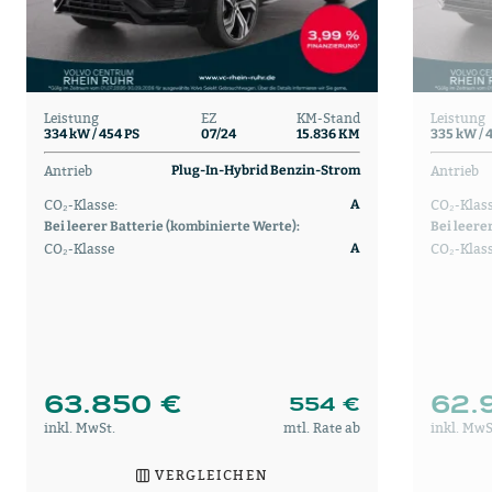
Leistung
EZ
KM-Stand
Leistung
334 kW / 454 PS
07/24
15.836 KM
335 kW / 
Antrieb
Antrieb
Plug-In-Hybrid Benzin-Strom
CO₂-Klasse:
CO₂-Klass
A
Bei leerer Batterie (kombinierte Werte):
Bei leere
CO₂-Klasse
CO₂-Klas
A
63.850 €
62.
554 €
inkl. MwSt.
mtl. Rate ab
inkl. MwS
VERGLEICHEN