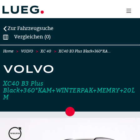
Zur Fahrzeugsuche
Vergleichen (0)
Home
VOLVO
XC 40
XC40 B3 Plus Black+360°KA…
VOLVO
XC40 B3 Plus
Black+360°KAM+WINTERPAK+MEMRY+20L
M