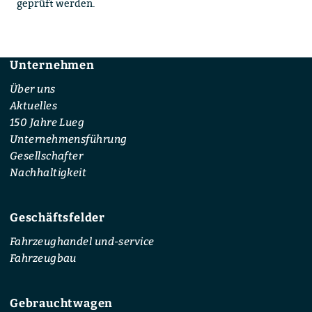
geprüft werden.
Unternehmen
Footer
Über uns
Aktuelles
150 Jahre Lueg
Unternehmensführung
Gesellschafter
Nachhaltigkeit
Geschäftsfelder
Fahrzeughandel und-service
Fahrzeugbau
Gebrauchtwagen