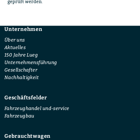
geprüft werden.
Unternehmen
Footer
Über uns
Aktuelles
150 Jahre Lueg
Unternehmensführung
Gesellschafter
Nachhaltigkeit
Geschäftsfelder
Fahrzeughandel und-service
Fahrzeugbau
Gebrauchtwagen