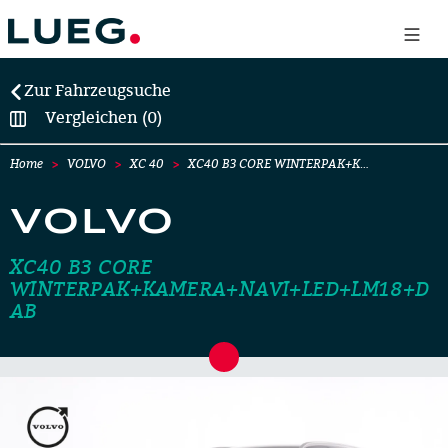
Zur Fahrzeugsuche
Vergleichen (0)
Home
VOLVO
XC 40
XC40 B3 CORE WINTERPAK+K…
VOLVO
XC40 B3 CORE
WINTERPAK+KAMERA+NAVI+LED+LM18+D
AB