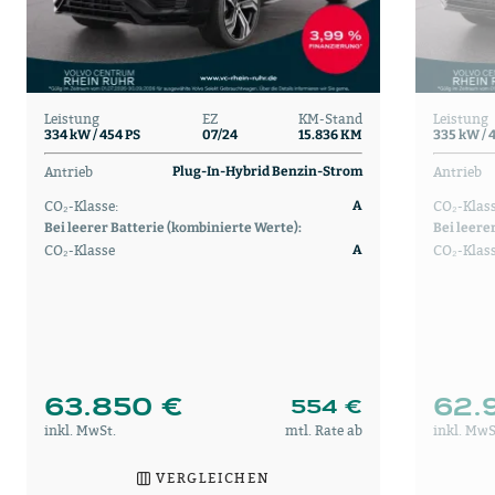
Leistung
EZ
KM-Stand
Leistung
334 kW / 454 PS
07/24
15.836 KM
335 kW / 
Antrieb
Antrieb
Plug-In-Hybrid Benzin-Strom
CO₂-Klasse:
CO₂-Klass
A
Bei leerer Batterie (kombinierte Werte):
Bei leere
CO₂-Klasse
CO₂-Klas
A
63.850 €
62.
554 €
inkl. MwSt.
mtl. Rate ab
inkl. MwS
VERGLEICHEN