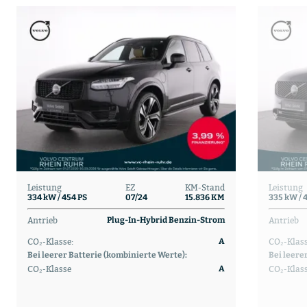
Leistung
EZ
KM-Stand
Leistung
334 kW / 454 PS
07/24
15.836 KM
335 kW / 
Antrieb
Antrieb
Plug-In-Hybrid Benzin-Strom
CO₂-Klasse:
CO₂-Klass
A
Bei leerer Batterie (kombinierte Werte):
Bei leere
CO₂-Klasse
CO₂-Klas
A