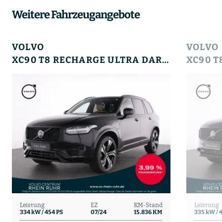
Weitere Fahrzeugangebote
VOLVO
VOLVO
XC90 T8 RECHARGE ULTRA DARK+360°+MASSAGE+LM+
Leistung
EZ
KM-Stand
Leistung
334 kW / 454 PS
07/24
15.836 KM
335 kW / 