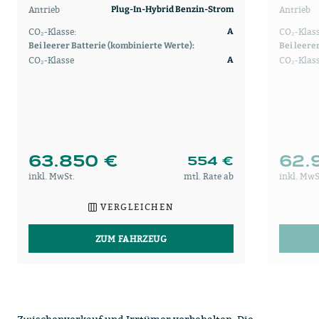
Antrieb
Antrieb
Plug-In-Hybrid Benzin-Strom
CO₂-Klasse:
CO₂-Klass
A
Bei leerer Batterie (kombinierte Werte):
Bei leere
CO₂-Klasse
CO₂-Klas
A
63.850 €
62.
554 €
inkl. MwSt.
mtl. Rate ab
inkl. MwS
VERGLEICHEN
ZUM FAHRZEUG