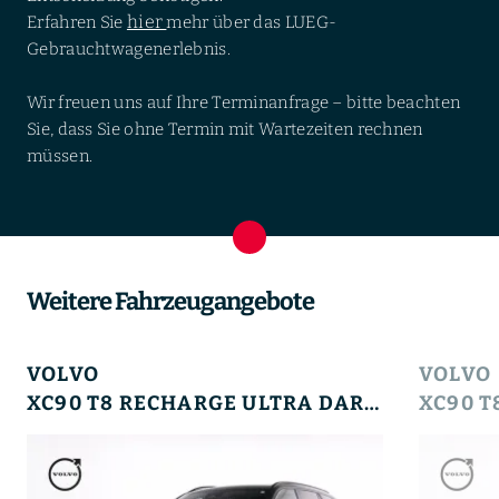
hier
Erfahren Sie
mehr über das LUEG-
Gebrauchtwagenerlebnis.
Wir freuen uns auf Ihre Terminanfrage – bitte beachten
Sie, dass Sie ohne Termin mit Wartezeiten rechnen
müssen.
Weitere Fahrzeugangebote
VOLVO
VOLVO
XC90 T8 RECHARGE ULTRA DARK+360°+MASSAGE+LM+