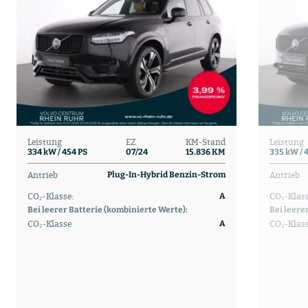
Leistung
EZ
KM-Stand
Leistung
334 kW / 454 PS
07/24
15.836 KM
335 kW / 
Antrieb
Antrieb
Plug-In-Hybrid Benzin-Strom
CO₂-Klasse:
CO₂-Klass
A
Bei leerer Batterie (kombinierte Werte):
Bei leere
CO₂-Klasse
CO₂-Klas
A