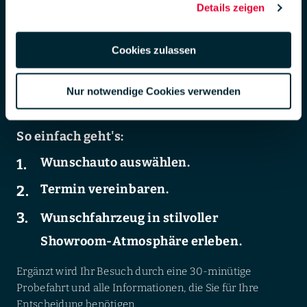
Details zeigen
DSGVO zur Übermittlung in die USA zu. Hierbei besteht das
der LUEG-Gebrauchtwagenkauf.
Risiko, dass Ihre Daten u. U. von US-Behörden zu Kontroll- und
Der Weg zu Ihrem exklusiven LUEG-
Überwachungs-zwecken verarbeitet werden.
Cookies zulassen
Gebrauchtwagenerlebnis beginnt online. Finden Sie Ihr
Weiterführende Informationen finden Sie unter
Wunschauto auf unserer Website und sichern Sie sich
lueg.de/datenschutz
.
Nur notwendige Cookies verwenden
einen Termin für eine Fahrzeugpräsentation – wenn Sie
Impressum
möchten, noch heute.
So einfach geht's:
Wunschauto auswählen.
Termin vereinbaren.
Wunschfahrzeug in stilvoller
Showroom-Atmosphäre erleben.
Ergänzt wird Ihr Besuch durch eine 30-minütige
Probefahrt und alle Informationen, die Sie für Ihre
Entscheidung benötigen.