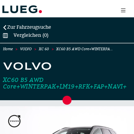
Zur Fahrzeugsuche
Vergleichen (0)
Home
VOLVO
XC 60
XC60 B5 AWD Core+WINTERPA…
VOLVO
XC60 B5 AWD
Core+WINTERPAK+LM19+RFK+FAP+NAVI+