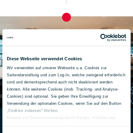
Diese Webseite verwendet Cookies
Wir verwenden auf unserer Webseite u.a. Cookies zur
Seitendarstellung und zum Log-In, welche zwingend erforderlich
sind und dementsprechend auch nicht deaktiviert werden
können. Alle weiteren Cookies (insb. Tracking- und Analyse-
Cookies) sind optional. Sie geben Ihre Einwilligung zur
Verwendung der optionalen Cookies, wenn Sie auf den Button
„Cookies zulassen" klicken.
Hinweis zur Datenverarbeitung durch Google, Youtube und
Facebook: Durch das Akzeptieren aller Cookies stimmen Sie
Exklusivität auf Termin:
der Verarbeitung Ihrer Daten auch gem. Art. 49 Abs. 1 S. 1 lit. a