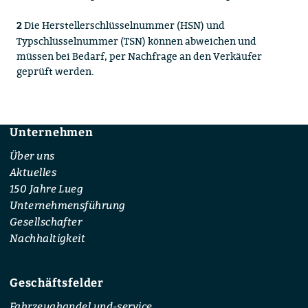
Die Herstellerschlüsselnummer (HSN) und
2
Typschlüsselnummer (TSN) können abweichen und
müssen bei Bedarf, per Nachfrage an den Verkäufer
geprüft werden.
Unternehmen
Footer
Über uns
Aktuelles
150 Jahre Lueg
Unternehmensführung
Gesellschafter
Nachhaltigkeit
Geschäftsfelder
Fahrzeughandel und-service