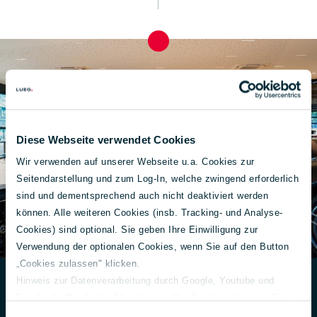
Diese Webseite verwendet Cookies
Wir verwenden auf unserer Webseite u.a. Cookies zur
Seitendarstellung und zum Log-In, welche zwingend erforderlich
sind und dementsprechend auch nicht deaktiviert werden
können. Alle weiteren Cookies (insb. Tracking- und Analyse-
Cookies) sind optional. Sie geben Ihre Einwilligung zur
Verwendung der optionalen Cookies, wenn Sie auf den Button
„Cookies zulassen" klicken.
Hinweis zur Datenverarbeitung durch Google, Youtube und
Facebook: Durch das Akzeptieren aller Cookies stimmen Sie
Exklusivität auf Termin:
der Verarbeitung Ihrer Daten auch gem. Art. 49 Abs. 1 S. 1 lit. a