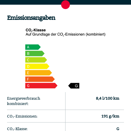
Emissionsangaben
Energieverbrauch
8,4 l/100 km
kombiniert:
CO₂-Emissionen:
191 g/km
CO₂-Klasse:
G