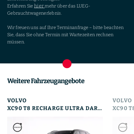
hier
Erfahren Sie
mehr über das LUEG-
Gebrauchtwagenerlebnis.
Wir freuen uns auf Ihre Terminanfrage – bitte beachten
Sie, dass Sie ohne Termin mit Wartezeiten rechnen
müssen.
Weitere Fahrzeugangebote
VOLVO
VOLVO
XC90 T8 RECHARGE ULTRA DARK+360°+MASSAGE+LM+