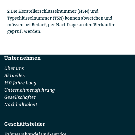
Die Herstellerschlüsselnummer (HSN) und
2
Typschlüsselnummer (TSN) können abweichen und
müssen bei Bedarf, per Nachfrage an den Verkäufer
geprüft werden.
Unternehmen
Footer
Über uns
Aktuelles
150 Jahre Lueg
Unternehmensführung
Gesellschafter
Nachhaltigkeit
Geschäftsfelder
Fahrzeughandel und-service