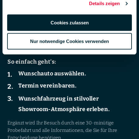
Details zeigen
DSGVO zur Übermittlung in die USA zu. Hierbei besteht das
der LUEG-Gebrauchtwagenkauf.
Risiko, dass Ihre Daten u. U. von US-Behörden zu Kontroll- und
Der Weg zu Ihrem exklusiven LUEG-
Überwachungs-zwecken verarbeitet werden.
Cookies zulassen
Gebrauchtwagenerlebnis beginnt online. Finden Sie Ihr
Weiterführende Informationen finden Sie unter
Wunschauto auf unserer Website und sichern Sie sich
lueg.de/datenschutz
.
Nur notwendige Cookies verwenden
einen Termin für eine Fahrzeugpräsentation – wenn Sie
Impressum
möchten, noch heute.
So einfach geht's:
Wunschauto auswählen.
Termin vereinbaren.
Wunschfahrzeug in stilvoller
Showroom-Atmosphäre erleben.
Ergänzt wird Ihr Besuch durch eine 30-minütige
Probefahrt und alle Informationen, die Sie für Ihre
Entscheidung benötigen.