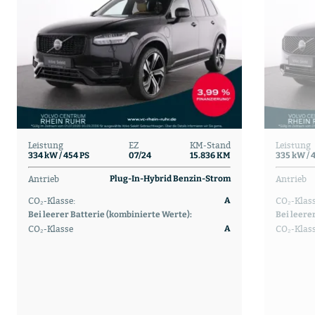
Leistung
EZ
KM-Stand
Leistung
334 kW / 454 PS
07/24
15.836 KM
335 kW / 
Antrieb
Antrieb
Plug-In-Hybrid Benzin-Strom
CO₂-Klasse:
CO₂-Klass
A
Bei leerer Batterie (kombinierte Werte):
Bei leere
CO₂-Klasse
CO₂-Klas
A