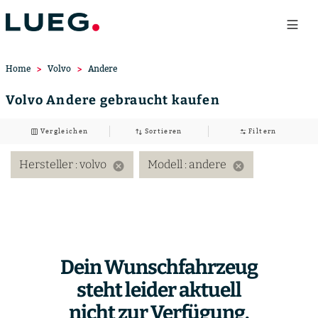
Home
Volvo
Andere
Volvo Andere gebraucht kaufen
Vergleichen
Sortieren
Filtern
Hersteller
: volvo
Modell
: andere
cancel
cancel
Dein Wunschfahrzeug
steht leider aktuell
nicht zur Verfügung.