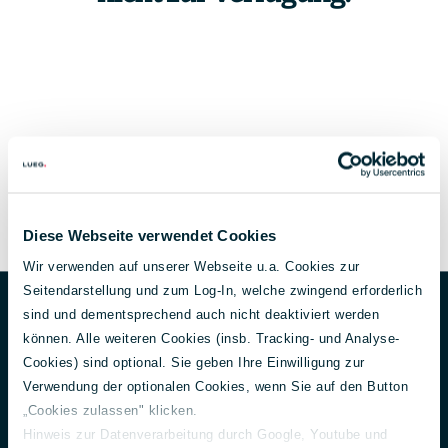
Diese Webseite verwendet Cookies
Wir verwenden auf unserer Webseite u.a. Cookies zur
Unternehmen
Footer
Seitendarstellung und zum Log-In, welche zwingend erforderlich
sind und dementsprechend auch nicht deaktiviert werden
Über uns
können. Alle weiteren Cookies (insb. Tracking- und Analyse-
Aktuelles
Cookies) sind optional. Sie geben Ihre Einwilligung zur
150 Jahre Lueg
Verwendung der optionalen Cookies, wenn Sie auf den Button
Unternehmensführung
„Cookies zulassen" klicken.
Gesellschafter
Hinweis zur Datenverarbeitung durch Google, Youtube und
Nachhaltigkeit