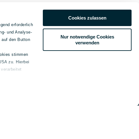
Cookies zulassen
gend erforderlich
ng- und Analyse-
Nur notwendige Cookies
e auf den Button
verwenden
ookies stimmen
USA zu. Hierbei
emein
verarbeitet
kt
ssum
schutz
e-Erklärung
refreiheitsinformationen
beilegung
genden Link bereitgestellt: