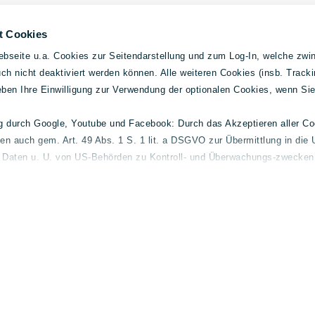
t Cookies
bseite u.a. Cookies zur Seitendarstellung und zum Log-In, welche zwin
h nicht deaktiviert werden können. Alle weiteren Cookies (insb. Tracki
geben Ihre Einwilligung zur Verwendung der optionalen Cookies, wenn Si
ng durch Google, Youtube und Facebook: Durch das Akzeptieren aller C
ten auch gem. Art. 49 Abs. 1 S. 1 lit. a DSGVO zur Übermittlung in die 
elder
Gebrauchtwagen
Allg
e Daten u. U. von US-Behörden zu Kontroll- und Überwachungs-zwecken 
l und-
Mercedes-Benz
Konta
 finden Sie unter
lueg.de/datenschutz
.
Volvo
Impre
smart
Daten
Fuso
Cooki
Barrie
Streit
 Transparenz. Für Hinweisgeber haben wir daher den fol