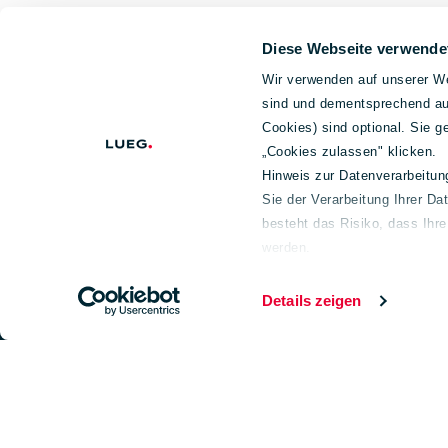
Diese Webseite verwende
Wir verwenden auf unserer We
sind und dementsprechend auc
Cookies) sind optional. Sie 
„Cookies zulassen" klicken.
Hinweis zur Datenverarbeitu
Sie der Verarbeitung Ihrer Da
Footer
Unternehmen
Geschäftsf
besteht das Risiko, dass Ihr
werden.
Über uns
Fahrzeughande
Weiterführende Informationen
Aktuelles
service
Impressum
Details zeigen
150 Jahre Lueg
Fahrzeugbau
Unternehmensführung
Gesellschafter
Nachhaltigkeit
Wir legen Wert auf Ehrlichkeit, Integrität und
LUEG Hinweisgeber